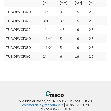
[in]
[mm]
[bar]
[m]
TUBOPVCF020
1/2"
3
16
2,5
TUBOPVCF025
3/4"
3,4
16
2,5
TUBOPVCF032
1"
4,3
16
2,5
TUBOPVCF040
1 1/4"
5
16
2,5
TUBOPVCF050
1 1/2"
5,4
16
2,5
TUBOPVCF063
2"
6,4
16
2,5
Via Pian di Rocco, 44-46 16042 CARASCO (GE)
commerciale@tascoitalia.it
| 0185 – 350074
P.IVA: 03679380109