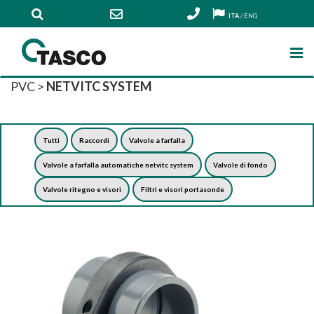
ITA
/
ENG
PVC
>
NETVITC SYSTEM
Tutti
Raccordi
Valvole a farfalla
Valvole a farfalla automatiche netvitc system
Valvole di fondo
Valvole ritegno e visori
Filtri e visori portasonde