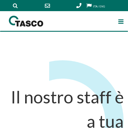
ITA
/
ENG
Il nostro staff è
a tua